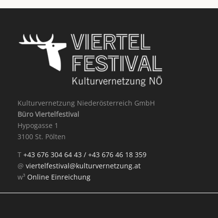
Kulturvernetzung Niederösterreich GmbH
Büro Viertelfestival
Hypogasse 1
3100 St. Pölten
T
+43 676 304 64 43 /
+43 676 46 18 359
@
viertelfestival@kulturvernetzung.at
w³
Online Einreichung