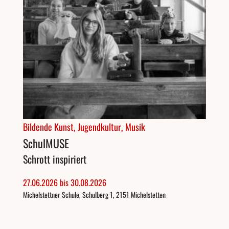
Bildende Kunst
Jugendkultur
Musik
SchulMUSE
Schrott inspiriert
27.
06.
2026
bis
30.
08.
2026
Michelstettner Schule, Schulberg 1, 2151 Michelstetten