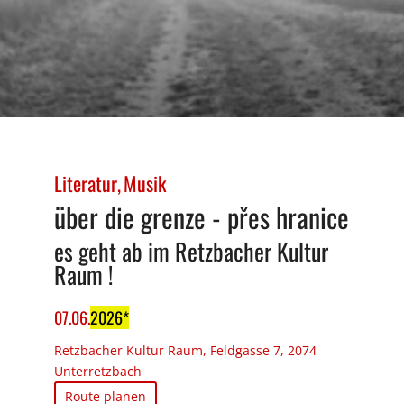
Literatur
Musik
über die grenze - přes hranice
es geht ab im Retzbacher Kultur
Raum !
07
.
06
.
2026
Retzbacher Kultur Raum, Feldgasse 7, 2074
Unterretzbach
Route planen