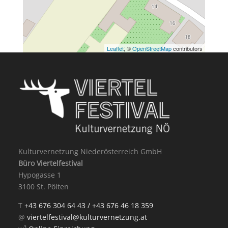
Leaflet
, ©
OpenStreetMap
contributors
Kulturvernetzung Niederösterreich GmbH
Büro Viertelfestival
Hypogasse 1
3100 St. Pölten
T
+43 676 304 64 43 /
+43 676 46 18 359
@
viertelfestival@kulturvernetzung.at