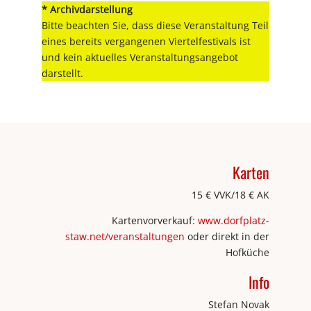
* Archivdarstellung
Bitte beachten Sie, dass diese Veranstaltung Teil
eines bereits vergangenen Viertelfestivals ist
und kein aktuelles Veranstaltungsangebot
darstellt.
Karten
15 € VVK/18 € AK
Kartenvorverkauf:
www.dorfplatz-
staw.net/veranstaltungen
oder direkt in der
Hofküche
Info
Stefan Novak