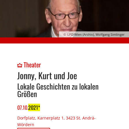
LPD Wien (Archiv), Wolfgang Simlinger
Theater
Jonny, Kurt und Joe
Lokale Geschichten zu lokalen
Größen
07
.
10
.
2021
Dorfplatz, Karnerplatz 1, 3423 St. Andrä-
Wördern