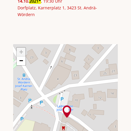
14
.
10
.
2021
, 19:30 Uhr
Dorfplatz, Karnerplatz 1, 3423 St. Andrä-
Wördern
+
−