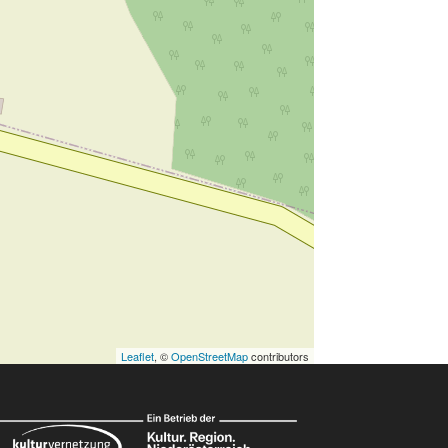
Leaflet
, ©
OpenStreetMap
contributors