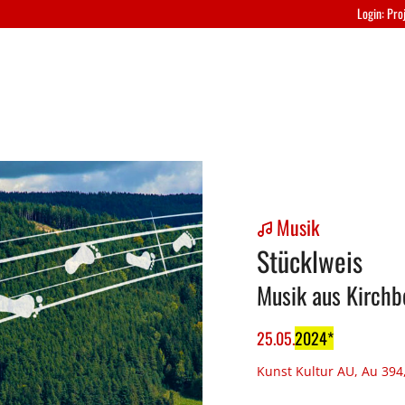
Login: Pr
WEIN/4
Musik
Stücklweis
Musik aus Kirch
25
.
05
.
2024
Kunst Kultur AU, Au 39