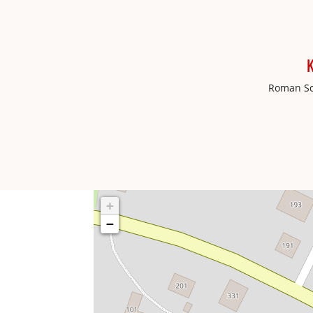
K
Roman Sc
+
−