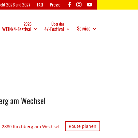
ojekt 2026 und 2027
FAQ
Presse
2026
Über das
2026
Über das
Service
WEIN/4-Festival
4/-Festival
Service
-Festival
4/-Festival
berg am Wechsel
Route planen
4, 2880 Kirchberg am Wechsel