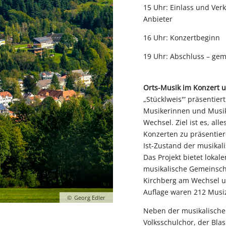
15 Uhr: Einlass und Ver
Anbieter
16 Uhr: Konzertbeginn
19 Uhr: Abschluss – ge
Orts-Musik im Konzert 
„Stücklweis'“ präsentier
Musikerinnen und Musi
Wechsel. Ziel ist es, all
Konzerten zu präsentie
Ist-Zustand der musikal
Das Projekt bietet lokale
musikalische Gemeinscha
Kirchberg am Wechsel u
Auflage waren 212 Musizi
Georg Edler
Neben der musikalische
Volksschulchor, der Bl