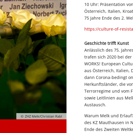
10 Uhr: Präsentation vo
Österreich, Italien, Kro
75 Jahre Ende des 2. We
https://culture-of-resist
Geschichte trifft Kunst
Anlässlich des 75. Jahr
trafen sich 2020 bei de
WORKS! European Culture
aus Österreich, Italien,
dann Corona-bedingt on
Herkunftsländer, die v
Terrorregime und vom F
sowie Leitlinien aus Mel
Austausch.
Warum Melk und Erlauf?
ZHZ Melk/Christian Rabl
des KZ Mauthausen in N
Ende des Zweiten Weltkr