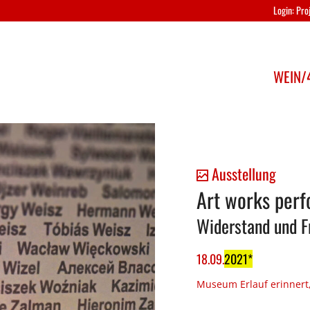
Login: Pr
WEIN/4
Ausstellung
Art works per
Widerstand und F
18
.
09
.
2021
Museum Erlauf erinnert,