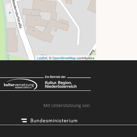
Leaflet
, ©
OpenStreetMap
contributors
Mit Unterstützung von: