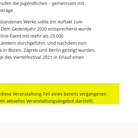
hufen die Jugendlichen – gemeinsam mit
iträge.
tstandenen Werke sollte ein Auftakt zum
in. Dem Gedenkjahr 2020 entsprechend wurde
nline-Event mit mehr als 23.000
 Ländern durchgeführt. Und nachdem nun
s in Bozen, Zagreb und Berlin gezeigt wurden,
e des Viertelfestival 2021 in Erlauf einen
 diese Veranstaltung Teil eines bereits vergangenen
kein aktuelles Veranstaltungsangebot darstellt.