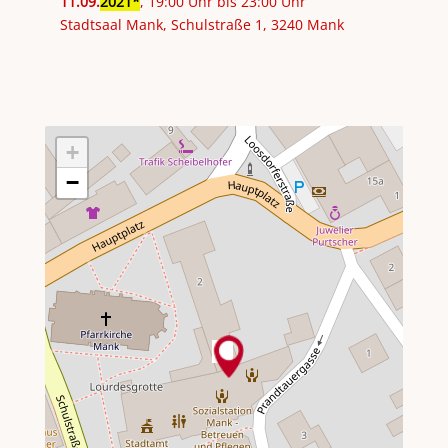
11
.
09
.
2021
, 19:00 Uhr bis 23:00 Uhr
Stadtsaal Mank, Schulstraße 1, 3240 Mank
+
−