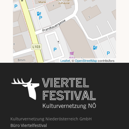
Leaflet
, ©
OpenStreetMap
contributors
Kulturvernetzung Niederösterreich GmbH
Büro Viertelfestival