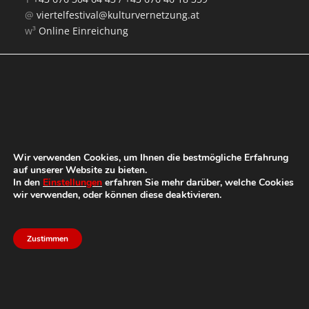
@
viertelfestival@kulturvernetzung.at
w³
Online Einreichung
Mit Unterstützung von:
Wir verwenden Cookies, um Ihnen die bestmögliche Erfahrung
auf unserer Website zu bieten.
In den
Einstellungen
erfahren Sie mehr darüber, welche Cookies
wir verwenden, oder können diese deaktivieren.
Zustimmen
Das Festival
Impressum
Datenschutz
Aktuell
Presse
Kontakt
© 2026 Viertelfestival – ein Projekt der
Kulturvernetzung