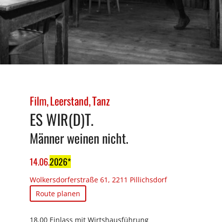
Film
Leerstand
Tanz
ES WIR(D)T.
Männer weinen nicht.
14
.
06
.
2026
Wolkersdorferstraße 61, 2211 Pillichsdorf
Route planen
18.00 Einlass mit Wirtshausführung