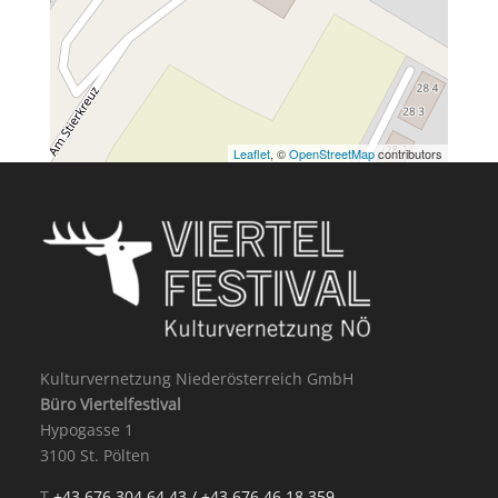
Leaflet
, ©
OpenStreetMap
contributors
Kulturvernetzung Niederösterreich GmbH
Büro Viertelfestival
Hypogasse 1
3100 St. Pölten
T
+43 676 304 64 43 /
+43 676 46 18 359