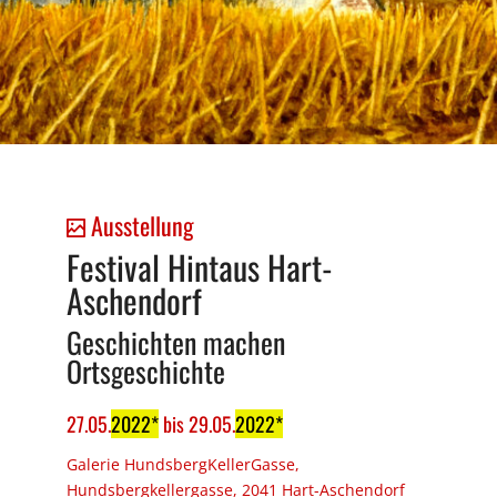
Ausstellung
Festival Hintaus Hart-
Aschendorf
Geschichten machen
Ortsgeschichte
27
.
05
.
2022
bis
29
.
05
.
2022
Galerie HundsbergKellerGasse,
Hundsbergkellergasse, 2041 Hart-Aschendorf