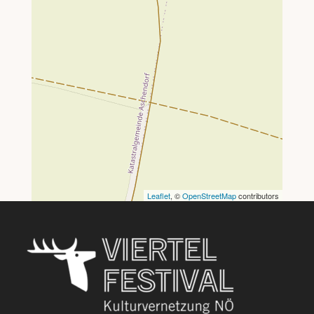
Leaflet
, ©
OpenStreetMap
contributors