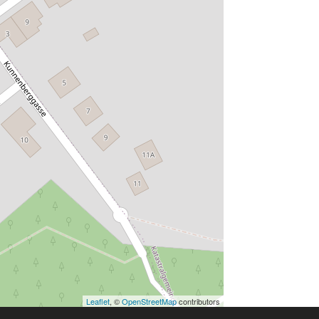
Leaflet
, ©
OpenStreetMap
contributors