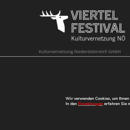
Kulturvernetzung Niederösterreich GmbH
Büro Viertelfestival
Hypogasse 1
3100 St. Pölten
T
+43 676 304 64 43 /
+43 676 46 18 359
@
viertelfestival@kulturvernetzung.at
w³
Online Einreichung
Wir verwenden Cookies, um Ihnen d
In den
Einstellungen
erfahren Sie m
Das Festival
Impressum
Datenschut