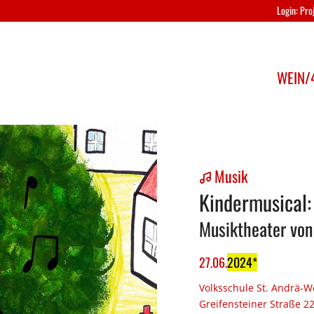
Login: Pr
WEIN/4
Musik
Kindermusical
Musiktheater von 
27
.
06
.
2024
Volksschule St. Andrä-W
Greifensteiner Straße 2