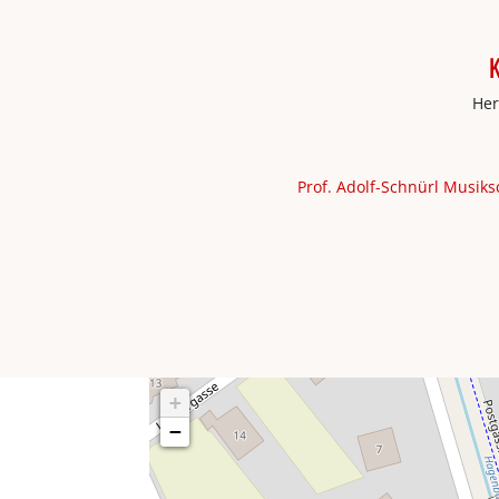
K
Her
Prof. Adolf-Schnürl Musik
+
−