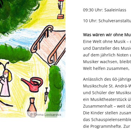
09:30 Uhr: Saaleinlass
10 Uhr: Schulveranstalt
Was wären wir ohne Mu
Eine Welt ohne Musik – 
und Darsteller des Mus
auf dem jährlich Noten 
Musiker wachsen, bleibt
Welt helfen zusammen, 
Anlässlich des 60-jährig
Musikschule St. Andrä-
und Schüler der Musiks
ein Musiktheaterstück ü
Zusammenhalt – weit üb
Die Kinder stellen zus
Emma Lovicarova
das Schauspielensemble
die Programmhefte. Zur