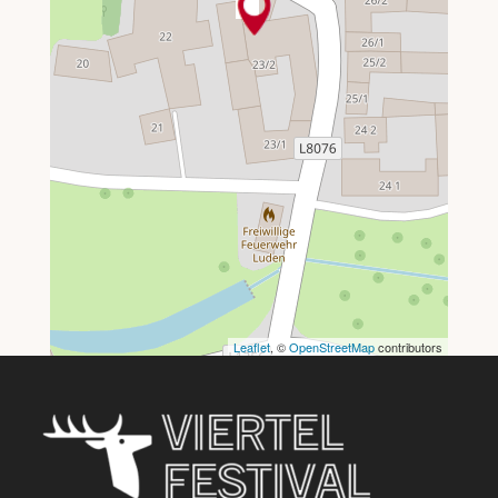
Leaflet
, ©
OpenStreetMap
contributors