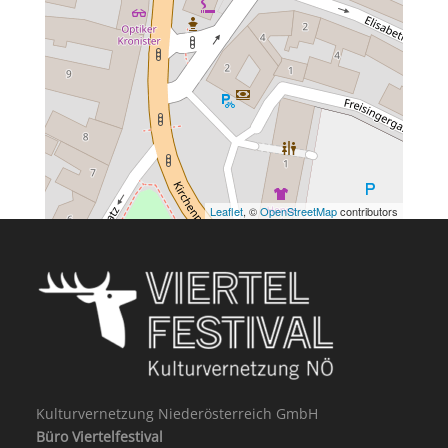
Leaflet
, ©
OpenStreetMap
contributors
Kulturvernetzung Niederösterreich GmbH
Büro Viertelfestival