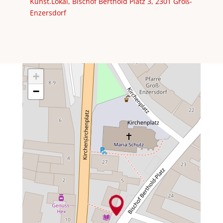
Kunst.Lokal, Bischof Berthold Platz 3, 2301 Groß-
Enzersdorf
+
−