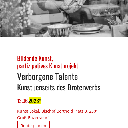
Bildende Kunst
partizipatives Kunstprojekt
Verborgene Talente
Kunst jenseits des Broterwerbs
13
.
06
.
2026
Kunst.Lokal, Bischof Berthold Platz 3, 2301
Groß-Enzersdorf
Route planen