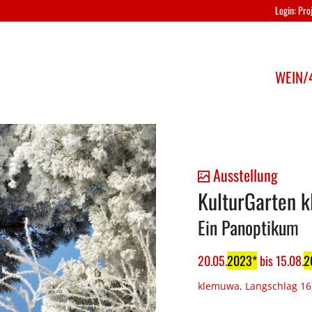
Login: Pr
WEIN/4
Ausstellung
KulturGarten 
Ein Panoptikum
20
.
05
.
2023
bis
15
.
08
.
2
klemuwa, Langschlag 16