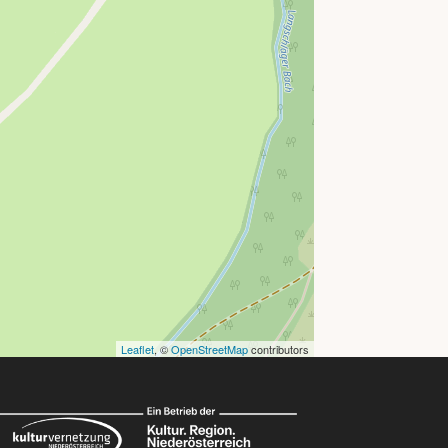
Leaflet
, ©
OpenStreetMap
contributors