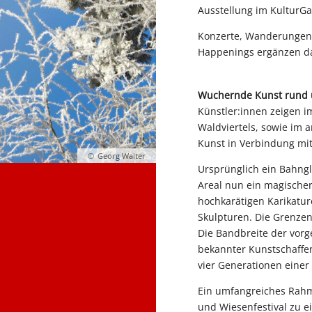
Ausstellung im KulturGa
Konzerte, Wanderungen,
Happenings ergänzen da
Wuchernde Kunst rund 
Künstler:innen zeigen 
Waldviertels, sowie im 
Kunst in Verbindung mi
Georg Walter
Ursprünglich ein Bahng
Areal nun ein magischer
hochkarätigen Karikature
Skulpturen. Die Grenze
Die Bandbreite der vorge
bekannter Kunstschaffe
vier Generationen einer 
Ein umfangreiches Rahm
und Wiesenfestival zu 