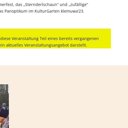
rfest, das „Sternderlschaun“ und „zufällige“
s Panoptikum im KulturGarten klemuwa’23.
 diese Veranstaltung Teil eines bereits vergangenen
kein aktuelles Veranstaltungsangebot darstellt.