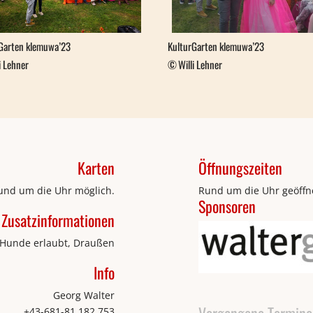
Garten klemuwa’23
KulturGarten klemuwa’23
i Lehner
Willi Lehner
Karten
Öffnungszeiten
rund um die Uhr möglich.
Rund um die Uhr geöffn
Sponsoren
Zusatzinformationen
, Hunde erlaubt, Draußen
Info
Georg Walter
Vergangene Termine
+43-681-81 182 753