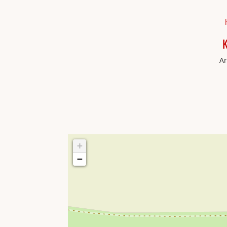
K
An
+
−