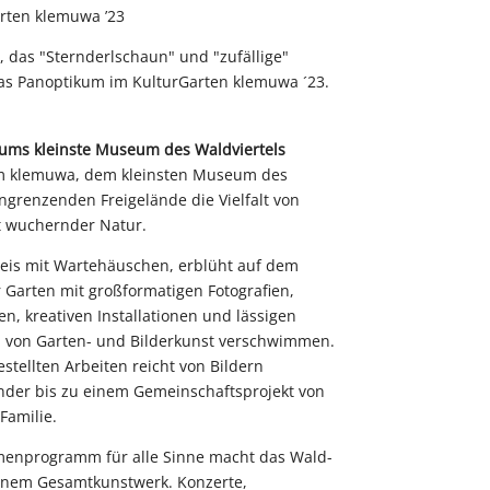
rten klemuwa ’23
 das "Sternderlschaun" und "zufällige"
s Panoptikum im KulturGarten klemuwa ´23.
ums kleinste Museum des Waldviertels
im klemuwa, dem kleinsten Museum des
angrenzenden Freigelände die Vielfalt von
t wuchernder Natur.
leis mit Wartehäuschen, erblüht auf dem
 Garten mit großformatigen Fotografien,
n, kreativen Installationen und lässigen
n von Garten- und Bilderkunst verschwimmen.
stellten Arbeiten reicht von Bildern
nder bis zu einem Gemeinschaftsprojekt von
Familie.
enprogramm für alle Sinne macht das Wald-
einem Gesamtkunstwerk. Konzerte,