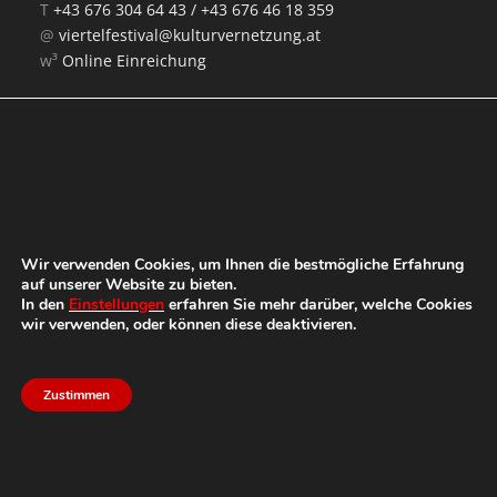
T
+43 676 304 64 43 /
+43 676 46 18 359
@
viertelfestival@kulturvernetzung.at
w³
Online Einreichung
Mit Unterstützung von:
Wir verwenden Cookies, um Ihnen die bestmögliche Erfahrung
auf unserer Website zu bieten.
In den
Einstellungen
erfahren Sie mehr darüber, welche Cookies
wir verwenden, oder können diese deaktivieren.
Zustimmen
Das Festival
Impressum
Datenschutz
Aktuell
Presse
Kontakt
© 2026 Viertelfestival – ein Projekt der
Kulturvernetzung