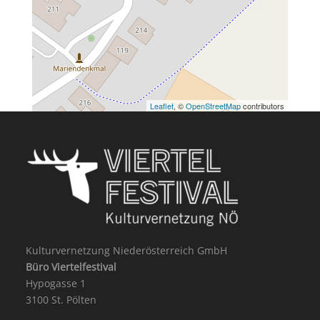
Leaflet
, ©
OpenStreetMap
contributors
Kulturvernetzung Niederösterreich GmbH
Büro Viertelfestival
Hypogasse 1
3100 St. Pölten