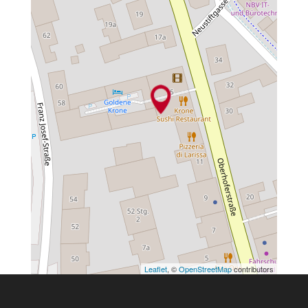
Leaflet
, ©
OpenStreetMap
contributors