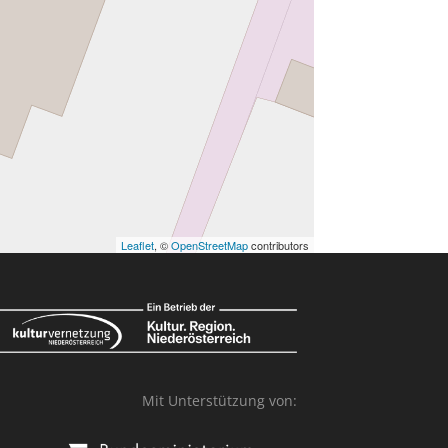
Leaflet
, ©
OpenStreetMap
contributors
Mit Unterstützung von: