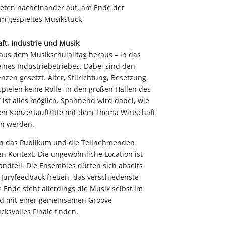
reten nacheinander auf, am Ende der
m gespieltes Musikstück
ft, Industrie und Musik
aus dem Musikschulalltag heraus – in das
ines Industriebetriebes. Dabei sind den
zen gesetzt. Alter, Stilrichtung, Besetzung
pielen keine Rolle, in den großen Hallen des
st alles möglich. Spannend wird dabei, wie
en Konzertauftritte mit dem Thema Wirtschaft
en werden.
en das Publikum und die Teilnehmenden
n Kontext. Die ungewöhnliche Location ist
andteil. Die Ensembles dürfen sich abseits
n Juryfeedback freuen, das verschiedenste
 Ende steht allerdings die Musik selbst im
ird mit einer gemeinsamen Groove
cksvolles Finale finden.