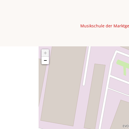
Musikschule der Marktg
+
−