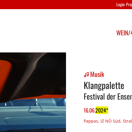
Login: Pr
WEIN/4
Musik
Klangpalette
Festival der Ens
16
.
06
.
2024
Pappas, IZ NÖ Süd, Stra