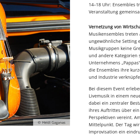
14–18 Uhr: Ensembles t
Veranstaltung gemeinsa
Vernetzung von Wirtscha
Musikensembles treten 
ungewöhnliche Setting e
Musikgruppen keine Gren
und andere Kategorien s
Unternehmens „Pappas“ i
die Ensembles ihre kurz
und Industrie verknüpf
Bei diesem Event erleb
Livemusik in einem neue
dabei ein zentraler Best
ihres Auftrittes über ei
Perspektiven vereint. Am
Heidi Gaganas
Mittelpunkt. Der Tag w
Improvisation ein eindru