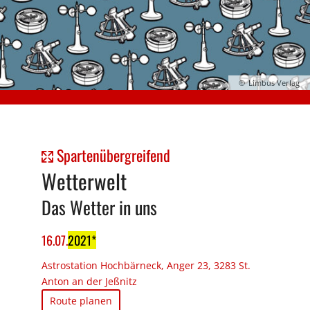
Limbus Verlag
Spartenübergreifend
Wetterwelt
Das Wetter in uns
16
.
07
.
2021
Astrostation Hochbärneck, Anger 23, 3283 St.
Anton an der Jeßnitz
Route planen