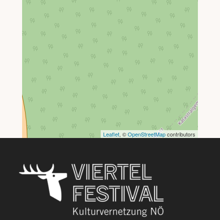
Leaflet
, ©
OpenStreetMap
contributors