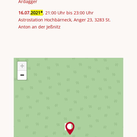
Ardagger
16
.
07
.
2021
, 21:00 Uhr bis 23:00 Uhr
Astrostation Hochbärneck, Anger 23, 3283 St.
Anton an der Jeßnitz
+
−