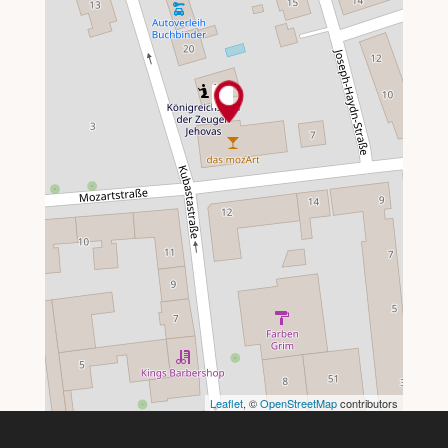
Leaflet
, ©
OpenStreetMap
contributors