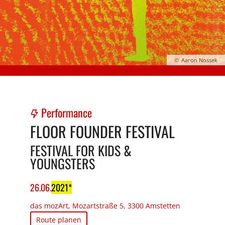
Aaron Nossek
Performance
FLOOR FOUNDER FESTIVAL
FESTIVAL FOR KIDS &
YOUNGSTERS
26
.
06
.
2021
das mozArt, Mozartstraße 5, 3300 Amstetten
Route planen