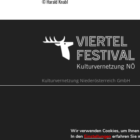
Harald Knabl
Kulturvernetzung Niederösterreich GmbH
Büro Viertelfestival
Hypogasse 1
3100 St. Pölten
T
+43 676 304 64 43 /
+43 676 46 18 359
@
viertelfestival@kulturvernetzung.at
w³
Online Einreichung
Wir verwenden Cookies, um Ihnen d
In den
Einstellungen
erfahren Sie m