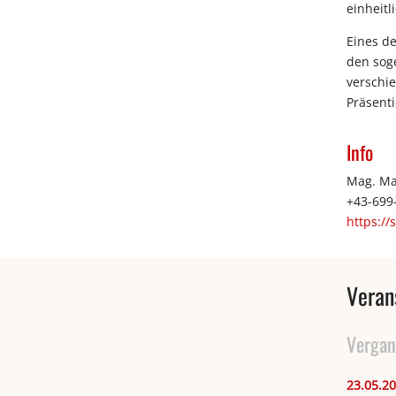
einheitl
Eines de
den sog
verschie
Präsent
Info
Mag. Man
+43-699
https://
Veran
Vergan
23.05.2