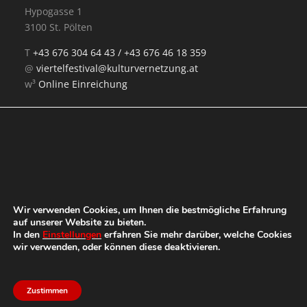
Hypogasse 1
3100 St. Pölten
T
+43 676 304 64 43 /
+43 676 46 18 359
SCHAU*
@
viertelfestival@kulturvernetzung.at
esel.at Joanna Pianka
w³
Online Einreichung
Mit Unterstützung von:
Wir verwenden Cookies, um Ihnen die bestmögliche Erfahrung
auf unserer Website zu bieten.
In den
Einstellungen
erfahren Sie mehr darüber, welche Cookies
wir verwenden, oder können diese deaktivieren.
Zustimmen