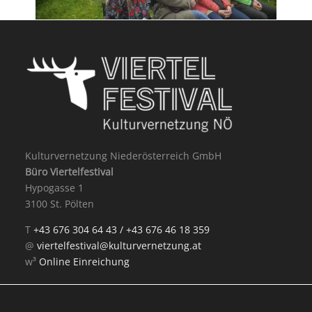
Geschichten aus dem Hörer
Willi Lehner
Kulturvernetzung Niederösterreich GmbH
Büro Viertelfestival
Hypogasse 1
3100 St. Pölten
T
+43 676 304 64 43 /
+43 676 46 18 359
@
viertelfestival@kulturvernetzung.at
w³
Online Einreichung