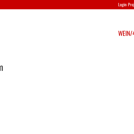
Login: Pr
WEIN/4
m