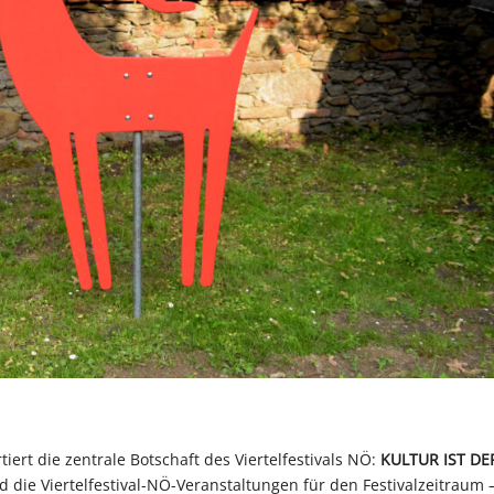
tiert die zentrale Botschaft des Viertelfestivals NÖ:
KULTUR IST DE
ind die Viertelfestival-NÖ-Veranstaltungen für den Festivalzeitraum 